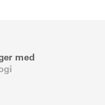
nger med
ogi