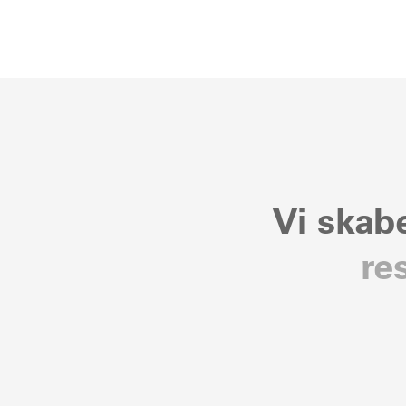
Vi skab
re