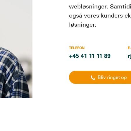
webløsninger. Samtid
også vores kunders ek
løsninger.
TELEFON
E
+45 41 11 11 89
r
Bliv ringet op