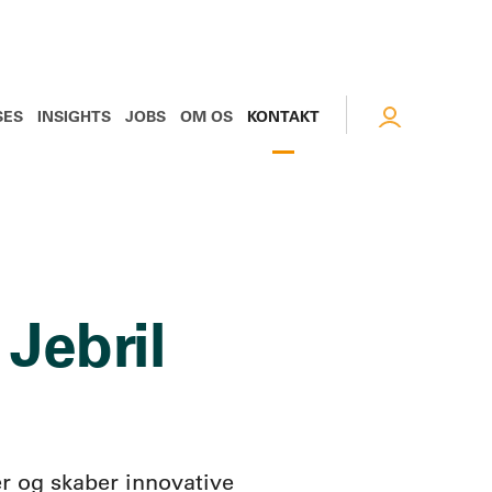
SES
INSIGHTS
JOBS
OM OS
KONTAKT
Jebril
r og skaber innovative